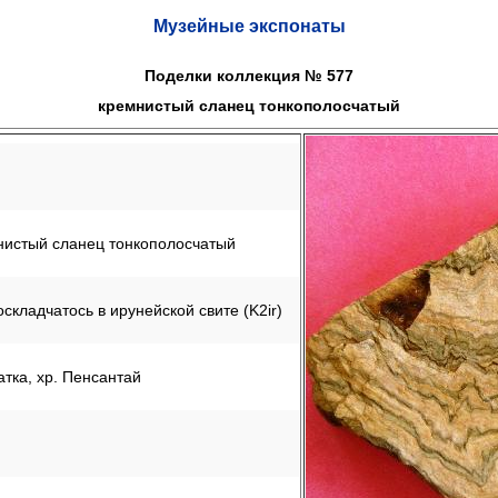
Музейные экспонаты
Поделки коллекция № 577
кремнистый сланец тонкополосчатый
нистый сланец тонкополосчатый
складчатось в ирунейской свите (K2ir)
тка, хр. Пенсантай