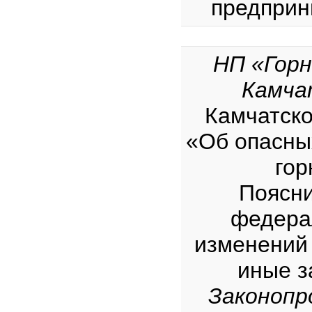
предприн
НП «Гор
Камча
Камчатско
«Об опасны
гор
Поясни
федера
изменений 
иные з
Законопр