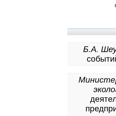
Б.А. Ше
событий
Министер
эколо
деяте
предпри