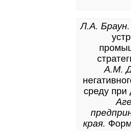
Л.А. Браун
уст
промыш
стратег
А.М. 
негативно
среду при
Аг
предпри
края.
Форм