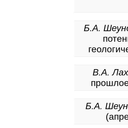
Б.А. Шеун
потен
геологиче
В.А. Ла
прошлое 
Б.А. Шеун
(апре