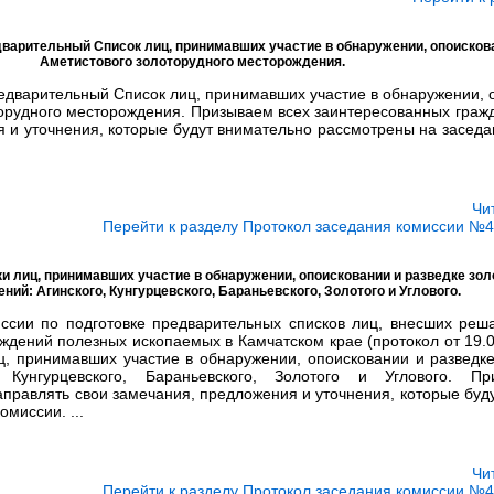
варительный Список лиц, принимавших участие в обнаружении, опоискова
Аметистового золоторудного месторождения.
едварительный Список лиц, принимавших участие в обнаружении, 
торудного месторождения. Призываем всех заинтересованных граж
 и уточнения, которые будут внимательно рассмотрены на заседа
Чи
Перейти к разделу Протокол заседания комиссии №4 
и лиц, принимавших участие в обнаружении, опоисковании и разведке зо
ний: Агинского, Кунгурцевского, Бараньевского, Золотого и Углового.
ссии по подготовке предварительных списков лиц, внесших реш
ждений полезных ископаемых в Камчатском крае (протокол от 19.04
, принимавших участие в обнаружении, опоисковании и разведк
, Кунгурцевского, Бараньевского, Золотого и Углового. П
правлять свои замечания, предложения и уточнения, которые буд
миссии. ...
Чи
Перейти к разделу Протокол заседания комиссии №4 