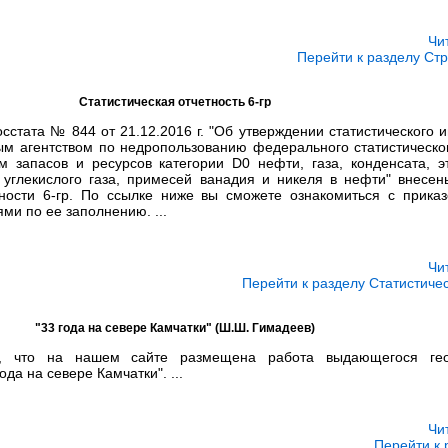
Чи
Перейти к разделу Ст
Статистическая отчетность 6-гр
осстата № 844 от 21.12.2016 г. "Об утверждении статистического 
м агентством по недропользованию федерального статистическ
 запасов и ресурсов категории D0 нефти, газа, конденсата, э
а, углекислого газа, примесей ванадия и никеля в нефти" внесе
тности 6-гр. По ссылке ниже вы сможете ознакомиться с прика
и по ее заполнению. ...
Чи
Перейти к разделу Статистичес
"33 года на севере Камчатки" (Ш.Ш. Гимадеев)
, что на нашем сайте размещена работа выдающегося ге
а на севере Камчатки". ...
Чи
Перейти к 