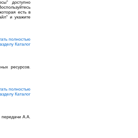
сы" доступно
оспользуйтесь
которая есть в
айл" и укажите
тать полностью
азделу Каталог
ных ресурсов.
тать полностью
азделу Каталог
 передачи А.А.