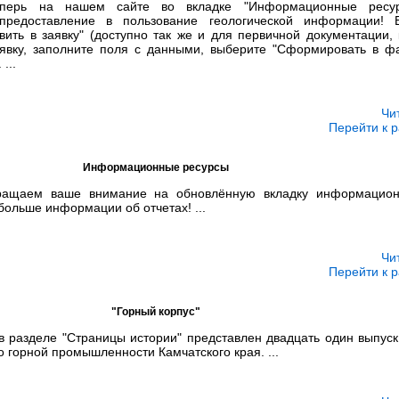
еперь на нашем сайте во вкладке "Информационные ресур
редоставление в пользование геологической информации! В
ить в заявку" (доступно так же и для первичной документации, 
аявку, заполните поля с данными, выберите "Сформировать в ф
...
Чи
Перейти к р
Информационные ресурсы
ращаем ваше внимание на обновлённую вкладку информацион
больше информации об отчетах! ...
Чи
Перейти к р
"Горный корпус"
 разделе "Страницы истории" представлен двадцать один выпуск
 горной промышленности Камчатского края. ...