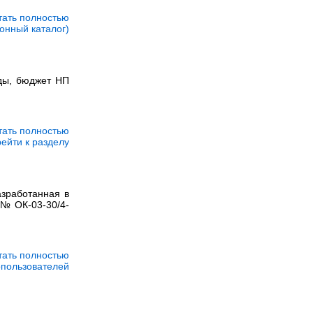
тать полностью
онный каталог)
оды, бюджет НП
тать полностью
ейти к разделу
азработанная в
 № ОК-03-30/4-
тать полностью
опользователей