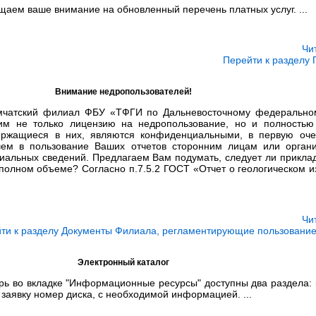
аем ваше внимание на обновленный перечень платных услуг. ...
Чи
Перейти к разделу 
Внимание недропользователей!
мчатский филиал ФБУ «ТФГИ по Дальневосточному федеральном
им не только лицензию на недропользование, но и полностью
ержащиеся в них, являются конфиденциальными, в первую оче
шем в пользование Ваших отчетов сторонним лицам или орган
иальных сведений. Предлагаем Вам подумать, следует ли приклад
полном объеме? Согласно п.7.5.2 ГОСТ «Отчет о геологическом и
Чи
ти к разделу Документы Филиала, регламентирующие пользовани
Электронный каталог
рь во вкладке "Информационные ресурсы" доступны два раздела: 
 заявку номер диска, с необходимой информацией. ...