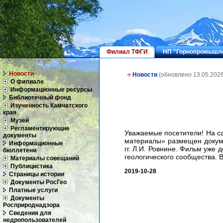
Филиал ТФГИ
НП "Горнопромышле
Новости
Новости
(обновлено 13.05.2026
О филиале
Информационные ресурсы
Библиотечный фонд
Изученность Камчатского
края
Музей
Регламентирующие
Уважаемые посетители! На с
документы
материалы» размещен докум
Информационные
гг. Л.И. Ровнине. Фильм уже
бюллетени
геологического сообщества. 
Материалы совещаний
Публицистика
2019-10-28
Страницы истории
Документы РосГео
Платные услуги
Документы
Росприроднадзора
Сведения для
недропользователей