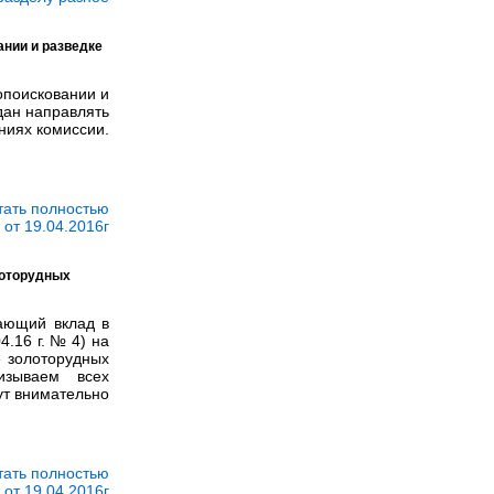
нии и разведке
опоисковании и
дан направлять
ниях комиссии.
тать полностью
от 19.04.2016г
лоторудных
ающий вклад в
.16 г. № 4) на
е золоторудных
ризываем всех
ут внимательно
тать полностью
от 19.04.2016г