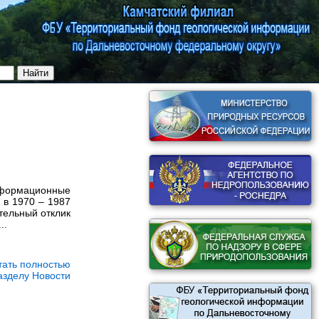
Информационные
в 1970 – 1987
тельный отклик
..
тать полностью
азделу Новости