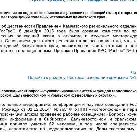
комиссия по подготовке списков лиц, внесших решающий вклад в открыти
месторождений полезных ископаемых Камчатского края.
й общественности Правлением Камчатского регионального отделен
"РосГео") 8 декабря 2015 года была создана комиссия по пр
внесших решающий вклад в открытие и изучение месторожд
я. Основанием для такого решения стало осознание того, что вк
рождений Камчатского края, значительная часть которых в на
остался недооцененным. Протокол Правления КРО "РосГео" № 1 от
Чи
Перейти к разделу Протокол заседания комиссии №1 о
е совещание: «Вопросы функционирования системы фондов геологическо
рском, Дальневосточном и Уральском федеральных округах».
ыполненных мероприятий, конференций и научных совещаний Рос
м Роснедр от 01.12.2014г. №765 ФГУНПП «Росгеолфонд» в пери
павловске-Камчатском проведено рабочее совещание: «Вопросы фу
ской информации в Сибирском, Дальневосточном и Уральско
ания приняло участие 62 человека, в том числе специалисты
ра», департамента по недропользованию по Дальневосточному