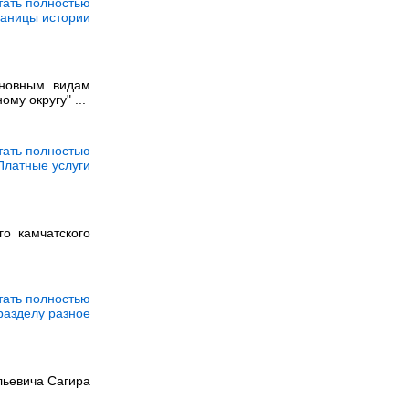
тать полностью
раницы истории
сновным видам
у округу" ...
тать полностью
Платные услуги
о камчатского
тать полностью
разделу разное
льевича Сагира