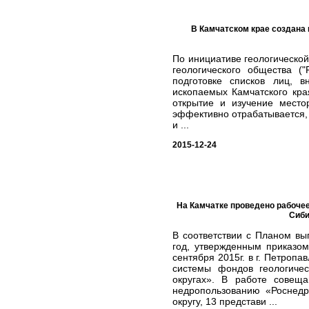
В Камчатском крае создана 
По инициативе геологическо
геологического общества (
подготовке списков лиц, 
ископаемых Камчатского кра
открытие и изучение место
эффективно отрабатывается, 
и ...
2015-12-24
На Камчатке проведено рабоче
Сиби
В соответствии с Планом в
год, утвержденным приказо
сентября 2015г. в г. Петро
системы фондов геологиче
округах». В работе совещ
недропользованию «Роснед
округу, 13 представи ...