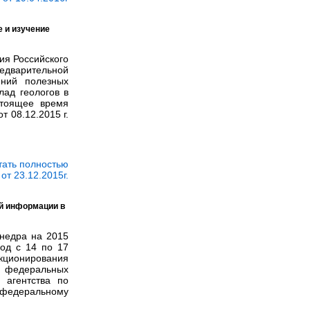
е и изучение
ия Российского
едварительной
ений полезных
лад геологов в
стоящее время
 08.12.2015 г.
тать полностью
т 23.12.2015г.
й информации в
недра на 2015
од с 14 по 17
нкционирования
м федеральных
 агентства по
 федеральному