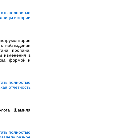
тать полностью
раницы истории
инструментария
ого наблюдения
тана, пропана,
ны изменения в
зом, формой и
тать полностью
кая отчетность
олога Шамиля
тать полностью
разделу разное