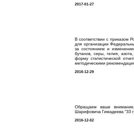
2017-01-27
В соответствии с приказом Р
для организации Федеральны
за состоянием и изменением
бутанов, серы, гелия, азот
форму статистической отче
методическими рекомендациям
2016-12-29
Обращаем ваше внимание
Шарифовича Гимадеева "33 год
2016-12-02