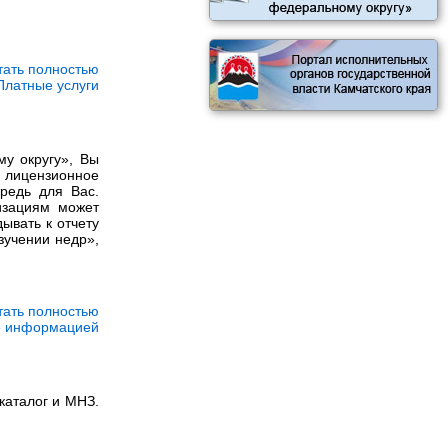
тать полностью
Платные услуги
у округу», Вы
 лицензионное
редь для Вас.
изациям может
ывать к отчету
зучении недр»,
тать полностью
е информацией
каталог и МНЗ.