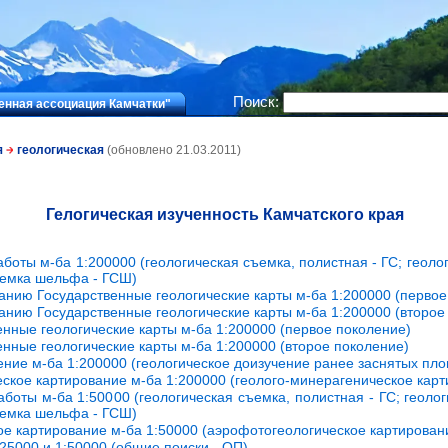
Поиск:
нная ассоциация Камчатки"
я
геологическая
(обновлено 21.03.2011)
Гелогическая изученность Камчатского края
боты м-ба 1:200000 (геологическая съемка, полистная - ГС; геолог
ъемка шельфа - ГСШ)
анию Государственные геологические карты м-ба 1:200000 (первое
анию Государственные геологические карты м-ба 1:200000 (второе
нные геологические карты м-ба 1:200000 (первое поколение)
нные геологические карты м-ба 1:200000 (второе поколение)
ение м-ба 1:200000 (геологическое доизучение ранее заснятых пло
ское картирование м-ба 1:200000 (геолого-минерагеническое карт
боты м-ба 1:50000 (геологическая съемка, полистная - ГС; геолог
ъемка шельфа - ГСШ)
е картирование м-ба 1:50000 (аэрофотогеологическое картирован
25000 и 1:50000 (общие поиски - ОП)