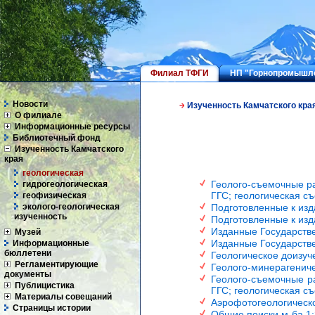
Филиал ТФГИ
НП "Горнопромышле
Новости
Изученность Камчатского кра
О филиале
Информационные ресурсы
Библиотечный фонд
Изученность Камчатского
края
геологическая
Геолого-съемочные ра
гидрогеологическая
ГГС; геологическая с
геофизическая
эколого-геологическая
Подготовленные к изд
изученность
Подготовленные к изд
Изданные Государстве
Музей
Изданные Государстве
Информационные
бюллетени
Геологическое доизуч
Регламентирующие
Геолого-минерагениче
документы
Геолого-съемочные ра
Публицистика
ГГС; геологическая с
Материалы совещаний
Аэрофотогеологическо
Страницы истории
Общие поиски м-ба 1: