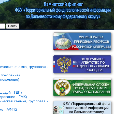
ическая съемка, групповая -
 поколение)
 поколение)
щадей - ГДП)
ирование - ГМК)
ическая съемка, групповая -
ие - АФГК)