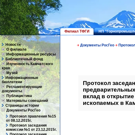
Филиал ТФГИ
НП "Горнопромышле
Новости
Документы РосГео
Протокол
О филиале
Информационные ресурсы
Библиотечный фонд
Изученность Камчатского
края
Музей
Информационные
Протокол заседан
бюллетени
Регламентирующие
предварительных
документы
вклад в открытие
Публицистика
Материалы совещаний
ископаемых в Кам
Страницы истории
Документы РосГео
Протокол правления №15
от 08.12.2015г.
Протокол заседания
комиссии №1 от 23.12.2015г.
Протокол заседания