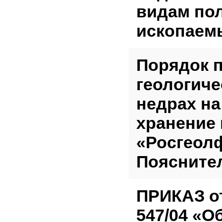
видам по
ископаем
Порядок 
геологич
недрах на
хранение
«Росгеол
Пояснител
ПРИКАЗ от 
547/04 «О