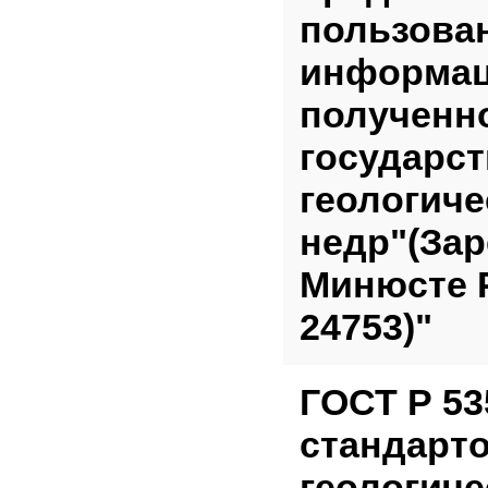
пользован
информац
полученно
государс
геологиче
недр"(Зар
Минюсте Р
24753)"
ГОСТ Р 53
стандарто
геологиче