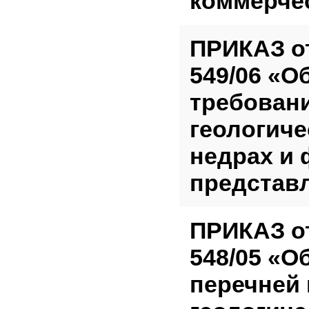
коммерче
ПРИКАЗ от 
549/06 «О
требован
геологич
недрах и
представ
ПРИКАЗ от 
548/05 «О
перечней