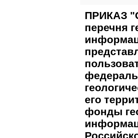
ПРИКАЗ "
перечня г
информац
представ
пользова
федерал
геологич
его терр
фонды ге
информац
Российск