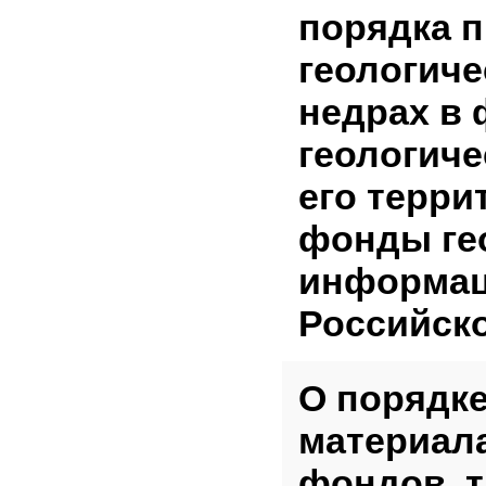
порядка 
геологич
недрах в
геологич
его терр
фонды ге
информац
Российск
О порядк
материал
фондов, 