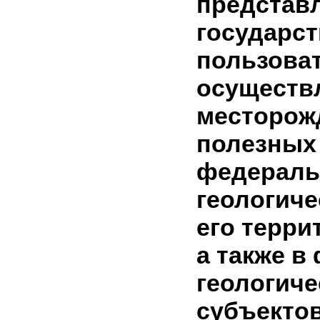
представ
государст
пользова
осуществ
месторож
полезных
федерал
геологич
его терр
а также в
геологич
субъекто