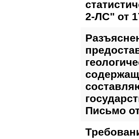
статисти
2-ЛС" от 1
Разъясне
предоста
геологич
содержащ
составля
государст
Письмо от 
Требован