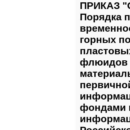
ПРИКАЗ "
Порядка п
временно
горных по
пластовы
флюидов 
материал
первично
информац
фондами 
информац
Российск