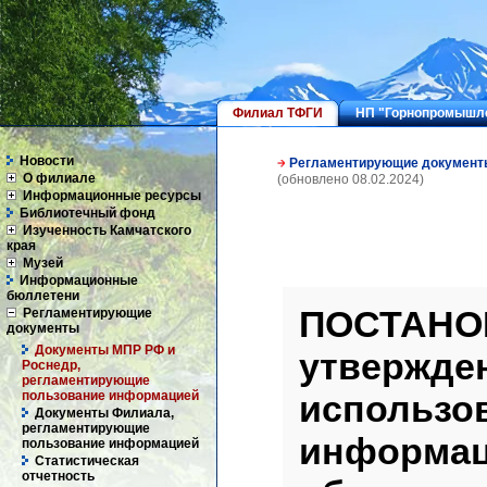
Филиал ТФГИ
НП "Горнопромышле
Новости
Регламентирующие докумен
О филиале
(обновлено 08.02.2024)
Информационные ресурсы
Библиотечный фонд
Изученность Камчатского
края
Музей
Информационные
бюллетени
ПОСТАНО
Регламентирующие
документы
Документы МПР РФ и
утвержде
Роснедр,
регламентирующие
использо
пользование информацией
Документы Филиала,
регламентирующие
информац
пользование информацией
Статистическая
отчетность