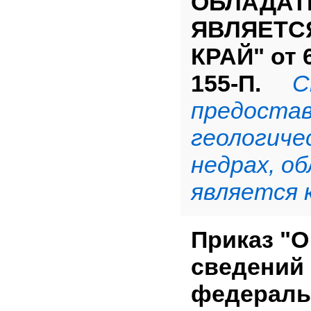
ОБЛАДАТ
ЯВЛЯЕТС
КРАЙ" от 6
155-П.
Ска
предостав
геологиче
недрах, о
является 
Приказ "
сведений
федераль