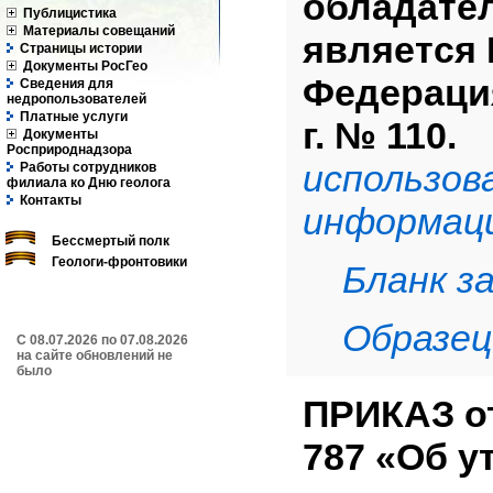
обладате
Публицистика
Материалы совещаний
является 
Страницы истории
Документы РосГео
Федерация
Сведения для
недропользователей
Платные услуги
г. № 110.
С
Документы
Росприроднадзора
использов
Работы сотрудников
филиала ко Дню геолога
Контакты
информац
Бессмертый полк
Геологи-фронтовики
Бланк за
Образец 
C 08.07.2026 по 07.08.2026
на сайте обновлений не
было
ПРИКАЗ от
787 «Об у