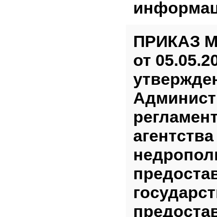
информац
ПРИКАЗ М
от 05.05.2
утвержде
Админист
регламен
агентства
недропол
предоста
государст
предоста