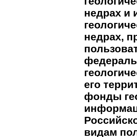
геологич
недрах и
геологич
недрах, 
пользова
федерал
геологич
его терр
фонды ге
информац
Российск
видам по