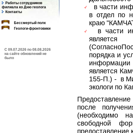
Работы сотрудников
в части инфо
филиала ко Дню геолога
Контакты
в отдел по 
краю "КАМЧА
Бессмертый полк
Геологи-фронтовики
в части ин
являет
(СогласноП
C 09.07.2026 по 08.08.2026
порядка и ус
на сайте обновлений не
было
информации 
является Камч
155-П.) - в 
экологи по К
Предоставление
после получени
(необходимо н
свободной фо
предоставление 