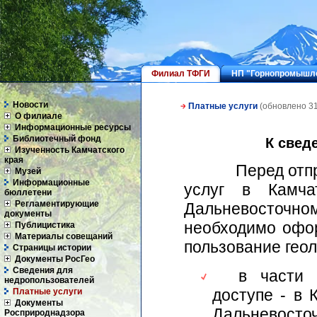
Филиал ТФГИ
НП "Горнопромышле
Новости
Платные услуги
(обновлено 31
О филиале
Информационные ресурсы
Библиотечный фонд
К свед
Изученность Камчатского
края
Перед отправк
Музей
Информационные
услуг в Камч
бюллетени
Регламентирующие
Дальневосточ
документы
необходимо офор
Публицистика
Материалы совещаний
пользование гео
Страницы истории
Документы РосГео
Сведения для
в части ин
недропользователей
доступе - в
Платные услуги
Документы
Дальневосточ
Росприроднадзора